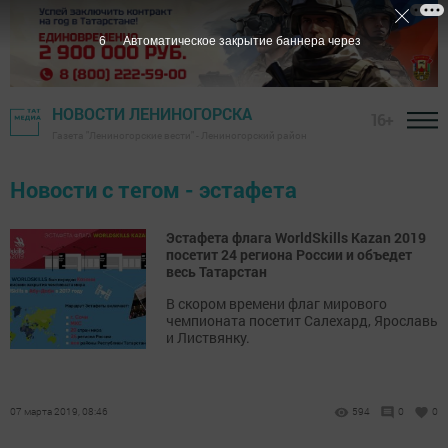
6
Автоматическое закрытие баннера через
НОВОСТИ ЛЕНИНОГОРСКА
16+
Газета "Лениногорские вести" - Лениногорский район
Новости с тегом - эстафета
Эстафета флага WorldSkills Kazan 2019
посетит 24 региона России и объедет
весь Татарстан
В скором времени флаг мирового
чемпионата посетит Салехард, Ярославь
и Листвянку.
07 марта 2019, 08:46
594
0
0