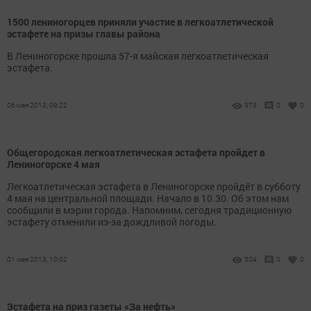
1500 лениногорцев приняли участие в легкоатлетической
эстафете на призы главы района
В Лениногорске прошла 57-я майская легкоатлетическая
эстафета.
06 мая 2013, 09:22
373
0
0
Общегородская легкоатлетическая эстафета пройдет в
Лениногорске 4 мая
Легкоатлетическая эстафета в Лениногорске пройдёт в субботу
4 мая на центральной площади. Начало в 10.30. Об этом нам
сообщили в мэрии города. Напомним, сегодня традиционную
эстафету отменили из-за дождливой погоды.
01 мая 2013, 10:02
504
0
0
Эстафета на приз газеты «За нефть»