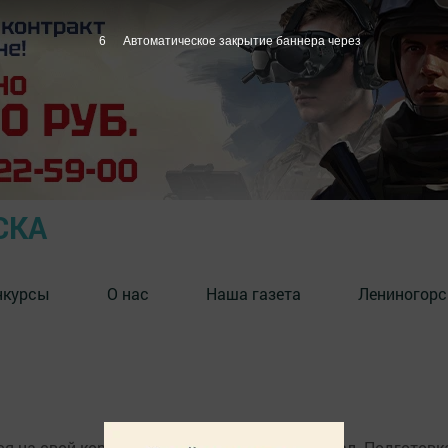
6
Автоматическое закрытие баннера через
СКА
нкурсы
О нас
Наша газета
Лениногорс
я на свой коронный праздник - выпускной бал. Подготовка