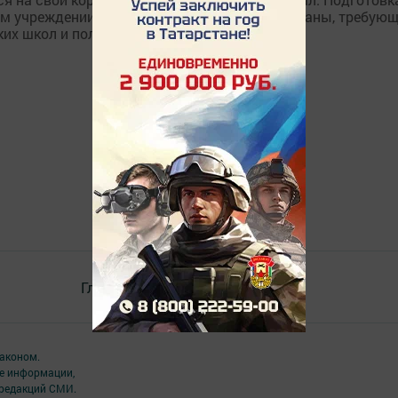
ом учреждении проработаны. Сценарии написаны, требую
их школ и получили ответы на...
Главная
Контакты
Разное
аконом.
ме информации,
 редакций СМИ.