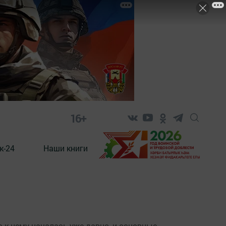
16+
к-24
Наши книги
 к нему началась уже давно, и основные