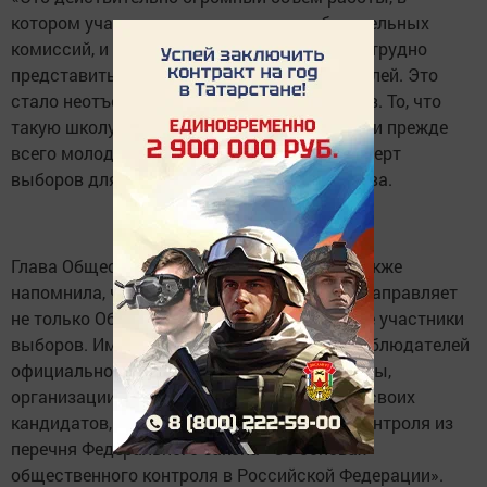
котором участвует много и членов избирательных
комиссий, и в последние годы все выборы трудно
представить без общественных наблюдателей. Это
стало неотъемлемой чертой наших выборов. То, что
такую школу проходят активные граждане, и прежде
всего молодежь, это одна из характерных черт
выборов для Татарстана», – сказала Валеева.
Глава Общественной палаты Татарстана также
напомнила, что наблюдателей на выборы направляет
не только Общественная палата РТ, но и все участники
выборов. Имеют право направить своих наблюдателей
официально зарегистрированные кандидаты,
организации, партии, зарегистрировавшие своих
кандидатов, и институты общественного контроля из
перечня Федерального закона «Об основах
общественного контроля в Российской Федерации».