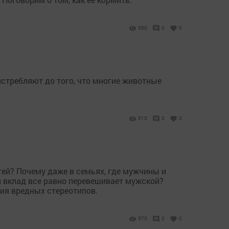
560
0
0
стребляют до того, что многие животные
510
0
0
ей? Почему даже в семьях, где мужчины и
 вклад все равно перевешивает мужской?
ия вредных стереотипов.
570
0
0