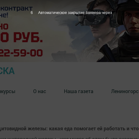
5
Автоматическое закрытие баннера через
СКА
нкурсы
О нас
Наша газета
Лениногорс
итовидной железы: какая еда помогает ей работать и чт
зни щитовидной железы - уже много об этом было сказано. 