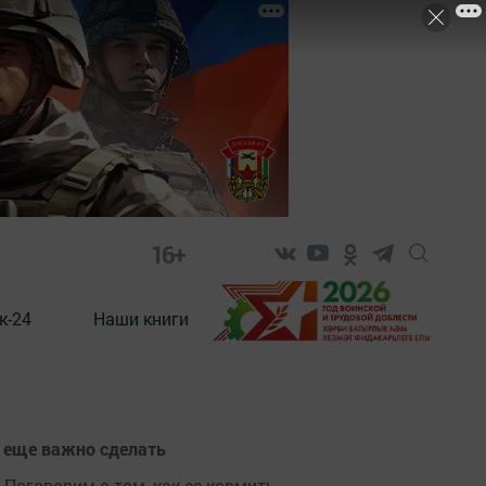
16+
к-24
Наши книги
о еще важно сделать
Поговорим о том, как ее кормить.