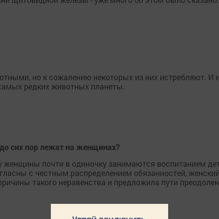
ными, но к сожалению некоторых из них истребляют. И и
 самых редких животных планеты.
 до сих пор лежат на женщинах?
 женщины почти в одиночку занимаются воспитанием дет
гласны с честным распределением обязанностей, женский
ричины такого неравенства и предложила пути преодолен