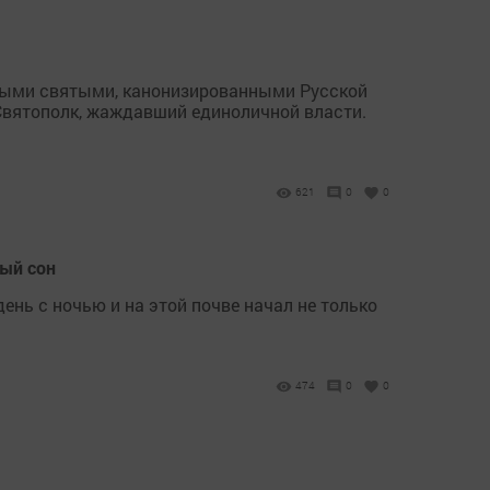
рвыми святыми, канонизированными Русской
т Святополк, жаждавший единоличной власти.
621
0
0
ный сон
день с ночью и на этой почве начал не только
474
0
0