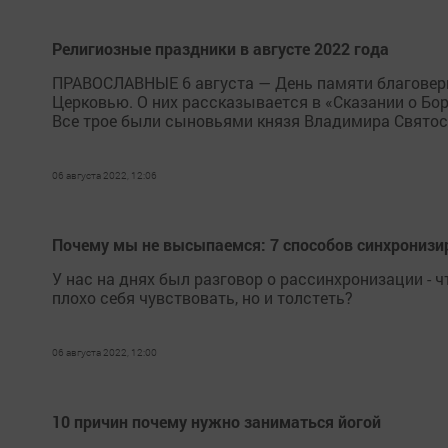
Религиозные праздники в августе 2022 года
ПРАВОСЛАВНЫЕ 6 августа — День памяти благоверн
Церковью. О них рассказывается в «Сказании о Бори
Все трое были сыновьями князя Владимира Святос
06 августа 2022, 12:06
Почему мы не высыпаемся: 7 способов синхронизи
У нас на днях был разговор о рассинхронизации - ч
плохо себя чувствовать, но и толстеть?
06 августа 2022, 12:00
10 причин почему нужно заниматься йогой