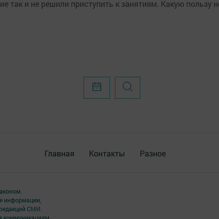
гие так и не решили приступить к занятиям. Какую пользу 
Главная
Контакты
Разное
аконом.
ме информации,
 редакций СМИ.
ым коммуникациям.