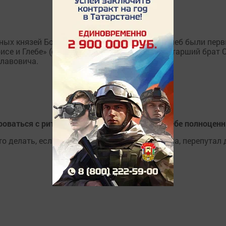
ых князей Бориса и Глеба. Братья Борис и Глеб были пе
се и Глебе» (сер. XI в.). Братьев убил их же старший бра
лавовича.
роваться с ритмами природы и обеспечить себе полноцен
то делать, если ты выпал из циркадного ритма, перепутал 