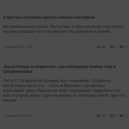
5 простых способов сделать собаку счастливой
Мы любим наших собак. Мы хотим, чтобы они были счастливы.
Но нам слишком часто не хватает сил, времени и знаний.
11 апреля 2023, 10:35
586
0
0
«Было больно и неприятно»: как соблюдали гигиену тела в
Средневековье
Лет в 17-18 прочитал романы про «Анжелику». Особенно
впечатлила часть 2-я – «Путь в Версаль», где авторы
описывали «дно» Парижа во всех «чарующих» подробностях:
всю эту грязь, вонь и прочие мерзости. И авторы знали, про что
писали.
11 апреля 2023, 06:34
525
0
0