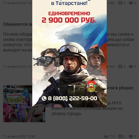
11 апреля 2023, 13:59
1060
0
0
Обижаются ли собаки?
Почему обида — это человеческое чувство? Почему мы снова и
снова повторяем, что собаки не обижаются, а владельцы собак
клянутся, что много раз видели, как собака расстраивается и
выходит из контакта в ответ на чьи-то действия?
11 апреля 2023, 12:38
554
0
0
Лениногорские детки помогли в уборке
города
Воспитанники детского сада №10
вместе с воспитателями вышли на
уборку города.
11 апреля 2023, 10:38
713
0
0