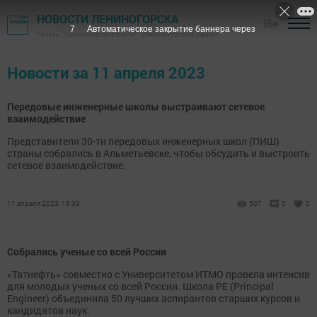
НОВОСТИ ЛЕНИНОГОРСКА
16+
7
Автоматическое закрытие баннера через
Газета "Лениногорские вести" - Лениногорский район
Новости за 11 апреля 2023
Передовые инженерные школы выстраивают сетевое
взаимодействие
Представители 30-ти передовых инженерных школ (ПИШ)
страны собрались в Альметьевске, чтобы обсудить и выстроить
сетевое взаимодействие.
11 апреля 2023, 18:39
507
0
0
Собрались ученые со всей России
«Татнефть» совместно с Университетом ИТМО провела интенсив
для молодых ученых со всей России. Школа PE (Principal
Engineer) объединила 50 лучших аспирантов старших курсов и
кандидатов наук.