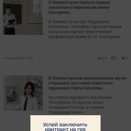
В Лениногорске прошла первая
зональная конференция имени
Бикчурина
В Лениногорске при поддержке
Компании «Татнефть» прошла первая
зональная научно-практическая
конференция имени Ш. М. Бикчурина.
11 апреля 2023, 15:24
831
0
0
В Лениногорском краеведческом музее
открылась выставка известного
художника Олега Кульпина
Выставка народного художника
Республики Татарстан носит
название»Учитель и ученики.
Связующие нити».