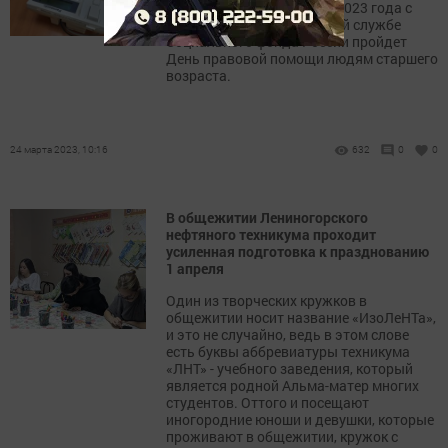
В Лениногорске 31 марта 2023 года с
14.00 до 15.00 в клиентской службе
Социального фонда России пройдет
День правовой помощи людям старшего
возраста.
24 марта 2023, 10:16
632
0
0
В общежитии Лениногорского
нефтяного техникума проходит
усиленная подготовка к празднованию
1 апреля
Один из творческих кружков в
общежитии носит название «ИзоЛеНТа»,
и это не случайно, ведь в этом слове
есть буквы аббревиатуры техникума
«ЛНТ» - учебного заведения, который
является родной Альма-матер многих
студентов. Оттого и посещают
иногородние юноши и девушки, которые
проживают в общежитии, кружок с