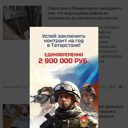
Спасатели в Лениногорске сообщили о
том, что вода в реках района не
поднимется до критической отметки
Вода продолжает пребывать в реки и
водоемы Лениногорского района.
Уровень воды в них повысился в
среднем на 1 метр. Об этом нам
сообщил Салих Сахапов, начальник
зонального поисково-спасательного
отряда № 7. По его словам, мониторинг
водных объектов проводится
практически каждый день.
24 марта 2023, 10:19
650
0
0
В Лениногорске во время Дня правовой
помощи объяснят людям старшего
возраста о правах наследования и
имущественных спорах