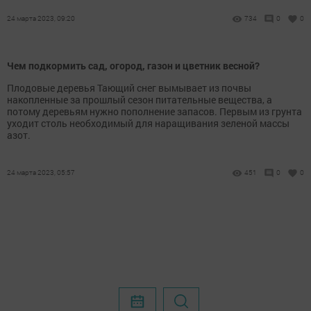
24 марта 2023, 09:20
734
0
0
Чем подкормить сад, огород, газон и цветник весной?
Плодовые деревья Тающий снег вымывает из почвы
накопленные за прошлый сезон питательные вещества, а
потому деревьям нужно пополнение запасов. Первым из грунта
уходит столь необходимый для наращивания зеленой массы
азот.
24 марта 2023, 05:57
451
0
0